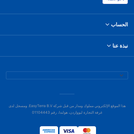
الحساب
نبذة عنا
هذا الموقع الإلكتروني مملوك ومدار من قبل شركة EasyTerra B.V. ومسجل لدى
غرفة التجارة ليوواردن، هولندا، رقم 01104443