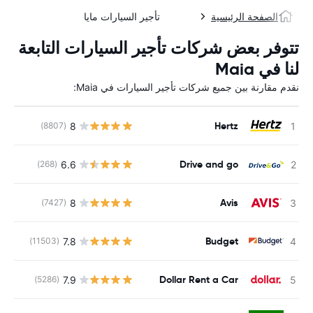
الصفحة الرئيسية
تأجير السيارات مايا
تتوفر بعض شركات تأجير السيارات التابعة
لنا في Maia
نقدم مقارنة بين جميع شركات تأجير السيارات في Maia:
Hertz
8
(8807)
ل
Drive and go
6.6
(268)
ل
Avis
8
(7427)
ل
Budget
7.8
(11503)
ل
Dollar Rent a Car
7.9
(5286)
ل