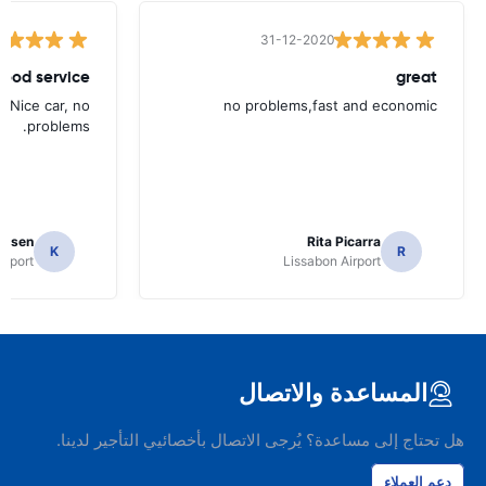
31-12-2020
ood service.
great
. Nice car, no
no problems,fast and economic
problems.
ielsen
Rita Picarra
K
R
irport
Lissabon Airport
المساعدة والاتصال
هل تحتاج إلى مساعدة؟ يُرجى الاتصال بأخصائيي التأجير لدينا.
دعم العملاء