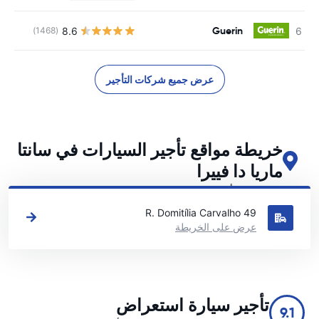
Guerin
8.6
(1468)
ل
عرض جميع شركات التأجير
خريطة مواقع تأجير السيارات في سانتا
ماريا دا فييرا
اطلع على مواقع تأجير السيارات الرئيسية لدينا في سانتا ماريا دا فييرا
R. Domitília Carvalho 49
عرض على الخريطة
تأجير سيارة استعراض
9.1