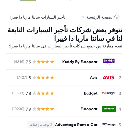
الصفحة الرئيسية
تأجير السيارات سانتا ماريا دا فييرا
تتوفر بعض شركات تأجير السيارات التابعة
لنا في سانتا ماريا دا فييرا
نقدم مقارنة بين جميع شركات تأجير السيارات في سانتا ماريا دا فييرا:
Keddy By Europcar
7.5
(4316)
ل
Avis
8
(7427)
ل
Budget
7.8
(11503)
ل
Europcar
7.9
(10239)
ل
Advantage Rent a Car
لا توجد مراجعات