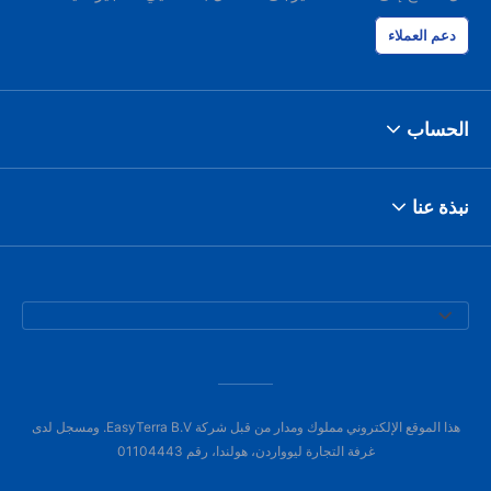
دعم العملاء
الحساب
نبذة عنا
هذا الموقع الإلكتروني مملوك ومدار من قبل شركة EasyTerra B.V. ومسجل لدى
غرفة التجارة ليوواردن، هولندا، رقم 01104443