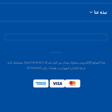
نبذة عنا
هذا الموقع الإلكتروني مملوك ومدار من قبل شركة EasyTerra B.V. ومسجل لدى
غرفة التجارة ليوواردن، هولندا، رقم 01104443