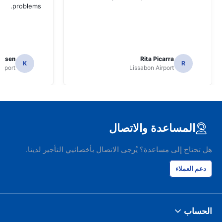
problems.
ielsen
Rita Picarra
K
R
irport
Lissabon Airport
المساعدة والاتصال
هل تحتاج إلى مساعدة؟ يُرجى الاتصال بأخصائيي التأجير لدينا.
دعم العملاء
الحساب