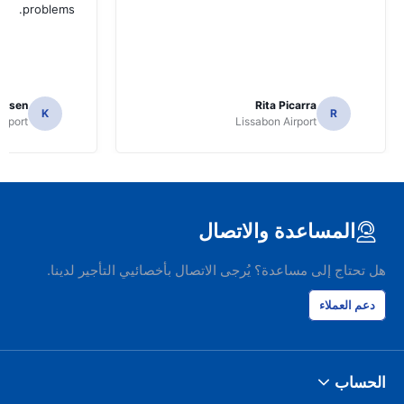
problems.
ielsen
Rita Picarra
K
R
irport
Lissabon Airport
المساعدة والاتصال
هل تحتاج إلى مساعدة؟ يُرجى الاتصال بأخصائيي التأجير لدينا.
دعم العملاء
الحساب