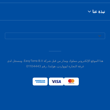
نبذة عنا
هذا الموقع الإلكتروني مملوك ومدار من قبل شركة EasyTerra B.V. ومسجل لدى
غرفة التجارة ليوواردن، هولندا، رقم 01104443