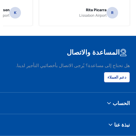
ielsen
Rita Picarra
K
R
irport
Lissabon Airport
المساعدة والاتصال
هل تحتاج إلى مساعدة؟ يُرجى الاتصال بأخصائيي التأجير لدينا.
دعم العملاء
الحساب
نبذة عنا