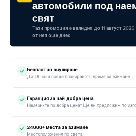
автомобили под наем
свят
Тази промоция е валидна до 11 август 2026 г
от нея още днес!
Безплатно анулиране
До 48 часа преди планираното време за взимане
Гаранция за най-добра цена
Намерихте по-добра цена? Ще ви предложим по-изг
24000+ места за взимане
Местоположения по света