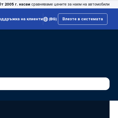
От 2005 г. насам
сравняваме цените за наем на автомобили
оддръжка на клиенти
(BG)
Влезте в системата