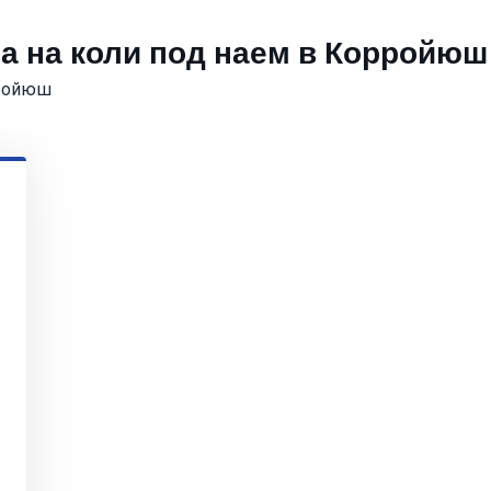
а на коли под наем в Корройюш
рройюш