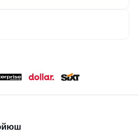
ройюш