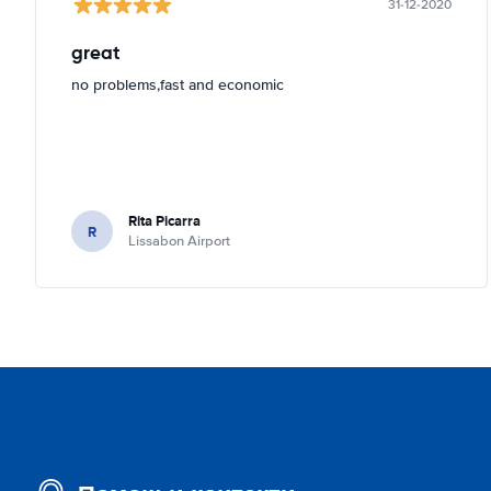
31-12-2020
great
no problems,fast and economic
Rita Picarra
R
Lissabon Airport