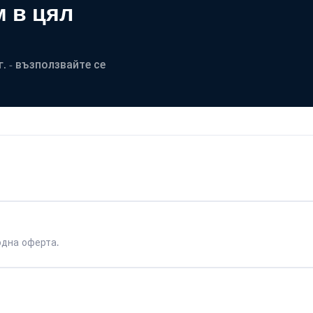
 в цял
. - възползвайте се
одна оферта.