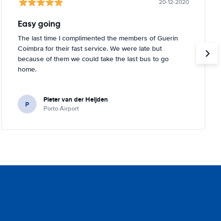
20-12-2020
Easy going
The last time I complimented the members of Guerin
Coimbra for their fast service. We were late but
because of them we could take the last bus to go
home.
Pieter van der Heijden
P
Porto Airport