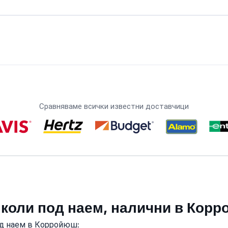
Сравняваме всички известни доставчици
 коли под наем, налични в Кор
од наем в Корройюш: