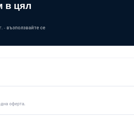
 в цял
. - възползвайте се
одна оферта.