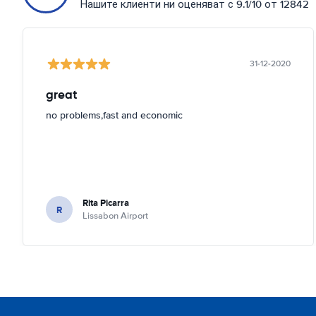
Нашите клиенти ни оценяват с 9.1/10 от 12842
31-12-2020
great
no problems,fast and economic
Rita Picarra
R
Lissabon Airport