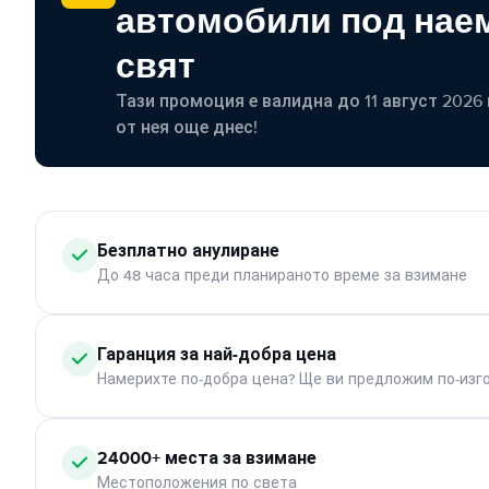
автомобили под наем
свят
Тази промоция е валидна до 11 август 2026 г
от нея още днес!
Безплатно анулиране
До 48 часа преди планираното време за взимане
Гаранция за най-добра цена
Намерихте по-добра цена? Ще ви предложим по-изг
24000+ места за взимане
Местоположения по света