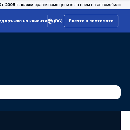
От 2005 г. насам
сравняваме цените за наем на автомобили
оддръжка на клиенти
(BG)
Влезте в системата