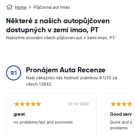
Home
Půjčovna aut Imao
Některé z našich autopůjčoven
dostupných v zemi imao, PT
Nabízíme srovnání všech půjčoven aut v zemi imao, PT:
Pronájem Auta Recenze
9.1
Naši zákazníci nás hodnotí známkou 9.1/10 ze
všech 12842
31-12-2020
great
Good servic
no problems,fast and economic
Quick and ple
problems.