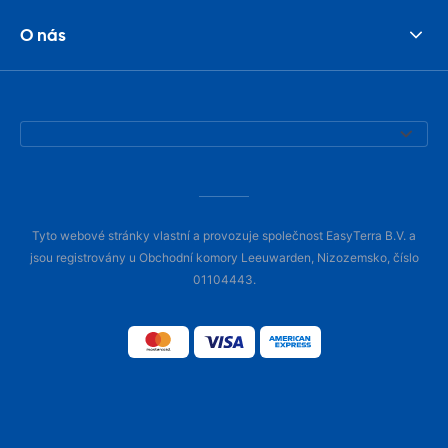
O nás
Tyto webové stránky vlastní a provozuje společnost EasyTerra B.V. a
jsou registrovány u Obchodní komory Leeuwarden, Nizozemsko, číslo
01104443.