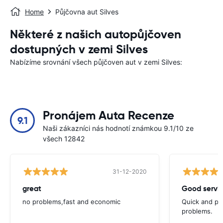
Home
Půjčovna aut Silves
Některé z našich autopůjčoven
dostupných v zemi Silves
Nabízíme srovnání všech půjčoven aut v zemi Silves:
Pronájem Auta Recenze
9.1
Naši zákazníci nás hodnotí známkou 9.1/10 ze
všech 12842
31-12-2020
great
Good servic
no problems,fast and economic
Quick and ple
problems.