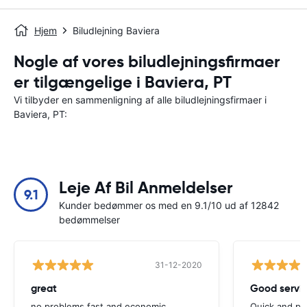
Hjem
Biludlejning Baviera
Nogle af vores biludlejningsfirmaer
er tilgængelige i Baviera, PT
Vi tilbyder en sammenligning af alle biludlejningsfirmaer i
Baviera, PT:
Leje Af Bil Anmeldelser
9.1
Kunder bedømmer os med en 9.1/10 ud af 12842
bedømmelser
31-12-2020
great
Good servic
no problems,fast and economic
Quick and ple