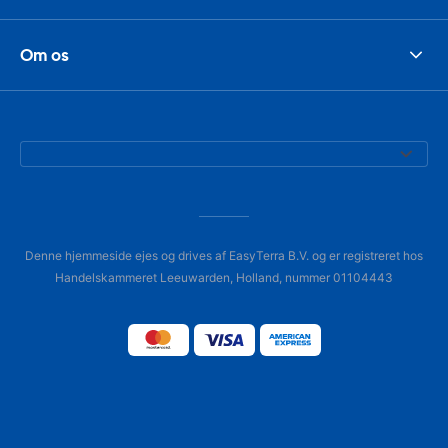
Om os
Denne hjemmeside ejes og drives af EasyTerra B.V. og er registreret hos
Handelskammeret Leeuwarden, Holland, nummer 01104443