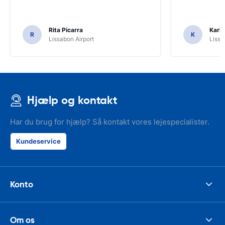
Rita Picarra
Karl 
R
K
Lissabon Airport
Lissa
Hjælp og kontakt
Har du brug for hjælp? Så kontakt vores lejespecialister.
Kundeservice
Konto
Om os