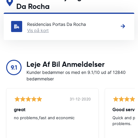
Da Rocha
Se vores vigtigste biludlejningssteder i Praia Da Rocha
Residencias Portas Da Rocha
Vis på kort
Leje Af Bil Anmeldelser
9.1
Kunder bedømmer os med en 9.1/10 ud af 12840
bedømmelser
31-12-2020
great
Good servic
no problems,fast and economic
Quick and ple
problems.