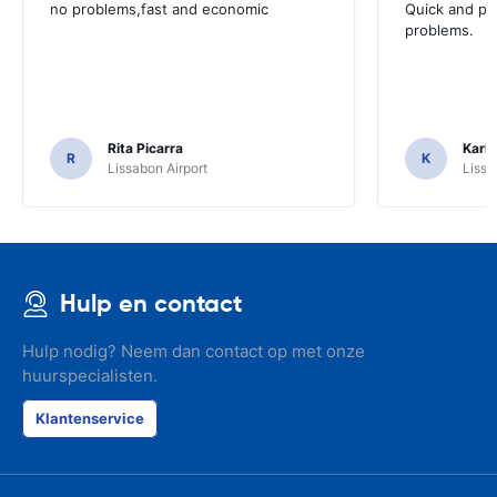
no problems,fast and economic
Quick and ple
problems.
Rita Picarra
Karl 
R
K
Lissabon Airport
Lissa
Hulp en contact
Hulp nodig? Neem dan contact op met onze
huurspecialisten.
Klantenservice