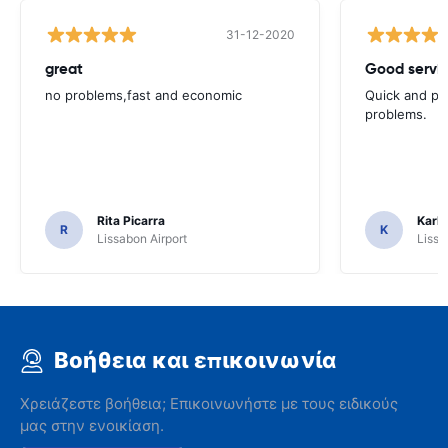
31-12-2020
great
Good servic
no problems,fast and economic
Quick and ple
problems.
Rita Picarra
Karl 
R
K
Lissabon Airport
Lissa
Βοήθεια και επικοινωνία
Χρειάζεστε βοήθεια; Επικοινωνήστε με τους ειδικούς
μας στην ενοικίαση.