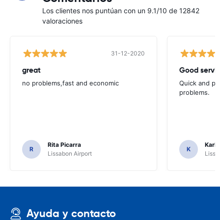
Los clientes nos puntúan con un 9.1/10 de 12842
valoraciones
31-12-2020
great
Good servic
no problems,fast and economic
Quick and ple
problems.
Rita Picarra
Karl 
R
K
Lissabon Airport
Lissa
Ayuda y contacto