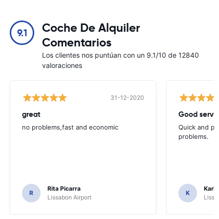
Coche De Alquiler
9.1
Comentarios
Los clientes nos puntúan con un 9.1/10 de 12840
valoraciones
31-12-2020
great
Good servic
no problems,fast and economic
Quick and ple
problems.
Rita Picarra
Karl 
R
K
Lissabon Airport
Lissa