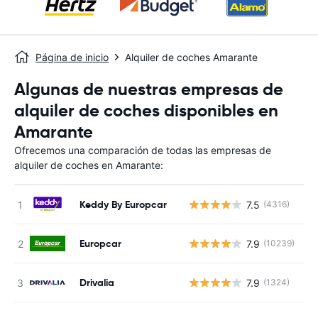
Página de inicio
Alquiler de coches Amarante
Algunas de nuestras empresas de
alquiler de coches disponibles en
Amarante
Ofrecemos una comparación de todas las empresas de
alquiler de coches en Amarante:
Keddy By Europcar
7.5
(4316)
N
Europcar
7.9
(10239)
N
Drivalia
7.9
(1324)
N