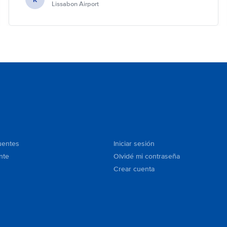
Lissabon Airport
uentes
Iniciar sesión
nte
Olvidé mi contraseña
Crear cuenta