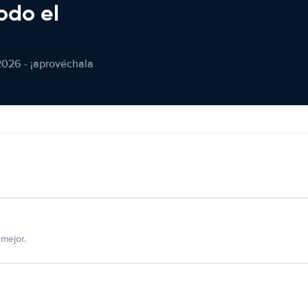
odo el
2026 - ¡aprovéchala
mejor.