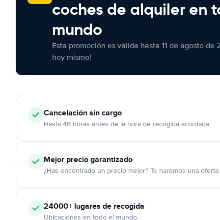
coches de alquiler en t
mundo
Esta promoción es válida hasta 11 de agosto de 
hoy mismo!
Cancelación
sin cargo
Hasta 48 horas antes de la hora de recogida acordada
Mejor precio garantizado
¿Has encontrado un precio mejor? Te haremos una oferta 
24000+
lugares de recogida
Ubicaciones en todo el mundo