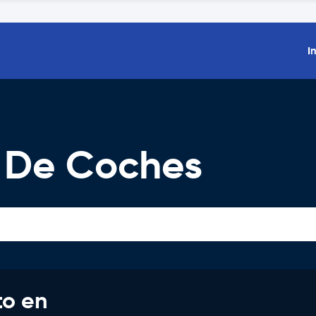
I
r De Coches
to en