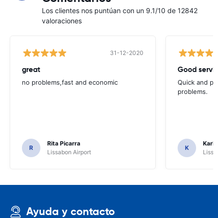
Los clientes nos puntúan con un 9.1/10 de 12842
valoraciones
31-12-2020
great
Good servic
no problems,fast and economic
Quick and ple
problems.
Rita Picarra
Karl 
R
K
Lissabon Airport
Lissa
Ayuda y contacto