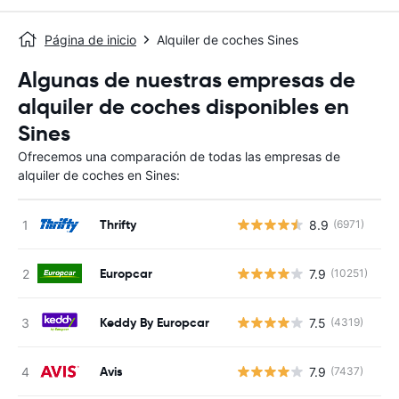
Página de inicio
Alquiler de coches Sines
Algunas de nuestras empresas de
alquiler de coches disponibles en
Sines
Ofrecemos una comparación de todas las empresas de
alquiler de coches en Sines:
Thrifty
8.9
(6971)
N
Europcar
7.9
(10251)
N
Keddy By Europcar
7.5
(4319)
N
Avis
7.9
(7437)
N