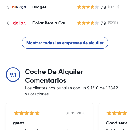
Budget
7.8
(11512)
N
Dollar Rent a Car
7.9
(5291)
N
Mostrar todas las empresas de alquiler
Coche De Alquiler
9.1
Comentarios
Los clientes nos puntúan con un 9.1/10 de 12842
valoraciones
31-12-2020
great
Good servic