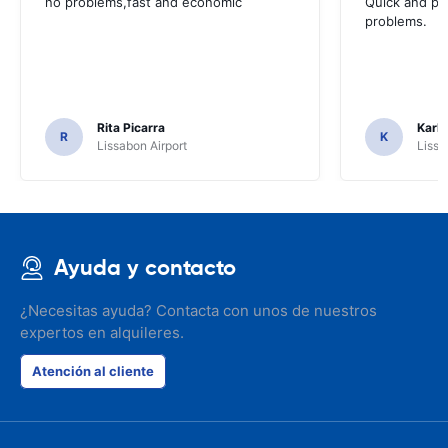
no problems,fast and economic
Quick and ple
problems.
Rita Picarra
Karl 
R
K
Lissabon Airport
Lissa
Ayuda y contacto
¿Necesitas ayuda? Contacta con unos de nuestros
expertos en alquileres.
Atención al cliente