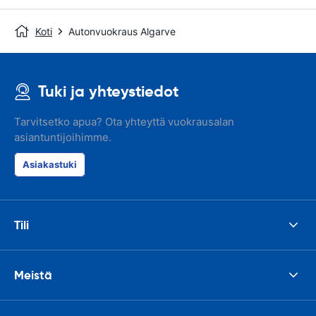
Koti
Autonvuokraus Algarve
Tuki ja yhteystiedot
Tarvitsetko apua? Ota yhteyttä vuokrausalan
asiantuntijoihimme.
Asiakastuki
Tili
Meistä