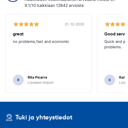
9.1/10 kaikkiaan 12842 arviosta
31-12-2020
great
Good servic
no problems,fast and economic
Quick and ple
problems.
Rita Picarra
Karl 
R
K
Lissabon Airport
Lissa
Tuki ja yhteystiedot