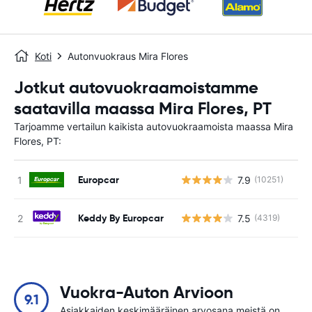
Koti
Autonvuokraus Mira Flores
Jotkut autovuokraamoistamme
saatavilla maassa Mira Flores, PT
Tarjoamme vertailun kaikista autovuokraamoista maassa Mira
Flores, PT:
Europcar
7.9
(10251)
Ei
Keddy By Europcar
7.5
(4319)
Ei
Vuokra-Auton Arvioon
9.1
Asiakkaiden keskimääräinen arvosana meistä on