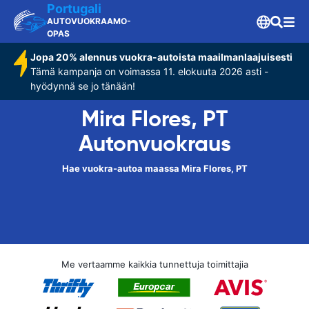
Portugali
AUTOVUOKRAAMO-
OPAS
Jopa 20% alennus vuokra-autoista maailmanlaajuisesti
Tämä kampanja on voimassa 11. elokuuta 2026 asti -
hyödynnä se jo tänään!
Mira Flores, PT
Autonvuokraus
Hae vuokra-autoa maassa Mira Flores, PT
Me vertaamme kaikkia tunnettuja toimittajia