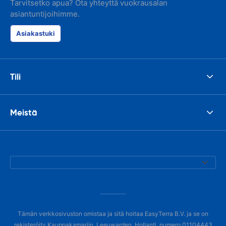
Tarvitsetko apua? Ota yhteyttä vuokrausalan
asiantuntijoihimme.
Asiakastuki
Tili
Meistä
Tämän verkkosivuston omistaa ja sitä hoitaa EasyTerra B.V. ja se on
rekisteröity Kauppakamariin, Leeuwarden, Hollanti, numero 01104443