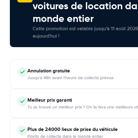
voitures de location da
monde entier
Cette promotion est valable jusqu'à 11 août 2026
aujourd'hui !
Annulation
gratuite
Jusqu'à 48h avant l'heure de collecte prévue
Meilleur prix garanti
Tu as trouvé un meilleur prix ? On te fera une meilleure of
Plus de 24000
lieux de prise du véhicule
Points de collecte dans le monde entier