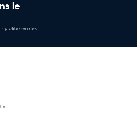
ns le
 - profitez-en dès
fre.