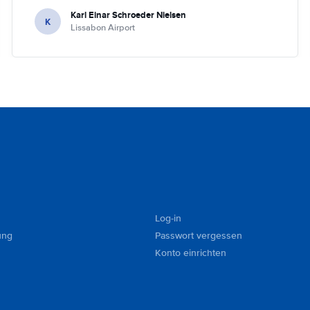
Karl Einar Schroeder Nielsen
K
Lissabon Airport
Log-in
ung
Passwort vergessen
Konto einrichten