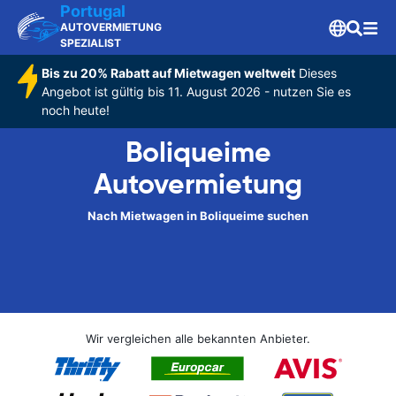
Portugal
AUTOVERMIETUNG
SPEZIALIST
Bis zu 20% Rabatt auf Mietwagen weltweit
Dieses
Angebot ist gültig bis 11. August 2026 - nutzen Sie es
noch heute!
Boliqueime
Autovermietung
Nach Mietwagen in Boliqueime suchen
Wir vergleichen alle bekannten Anbieter.