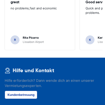
great
Good servic
no problems,fast and economic
Quick and ple
problems.
Rita Picarra
Karl 
R
K
Lissabon Airport
Lissa
Hilfe und Kontakt
Hilfe erforderlich? Dann wende dich an einen unserer
Vermietungsexperten.
Kundenbetreuung