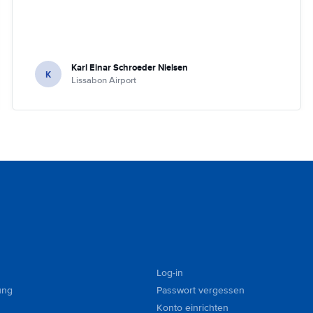
Karl Einar Schroeder Nielsen
K
Lissabon Airport
Log-in
ung
Passwort vergessen
Konto einrichten