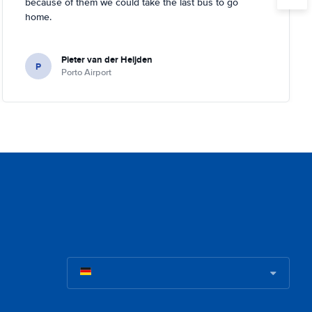
because of them we could take the last bus to go
home.
Pieter van der Heijden
P
Porto Airport