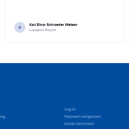
Karl Einar Schroeder Nielsen
K
Lissabon Airport
Log-in
ung
Passwort vergessen
Konto einrichten