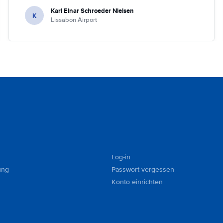
Karl Einar Schroeder Nielsen
K
Lissabon Airport
Log-in
ung
Passwort vergessen
Konto einrichten