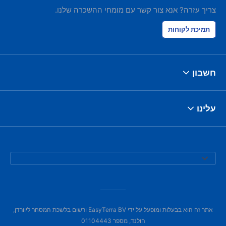
צריך עזרה? אנא צור קשר עם מומחי ההשכרה שלנו.
תמיכת לקוחות
חשבון
עלינו
אתר זה הוא בבעלות ומופעל על ידי EasyTerra BV ורשום בלשכת המסחר ליוורדן,
הולנד, מספר 01104443