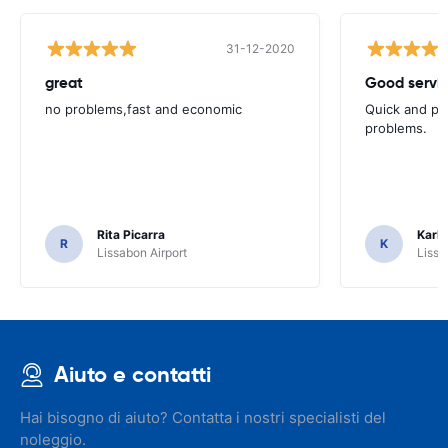
31-12-2020
great
Good servic
no problems,fast and economic
Quick and ple
problems.
Rita Picarra
Karl 
R
K
Lissabon Airport
Lissa
Aiuto e contatti
Hai bisogno di aiuto? Contatta i nostri specialisti del
noleggio.