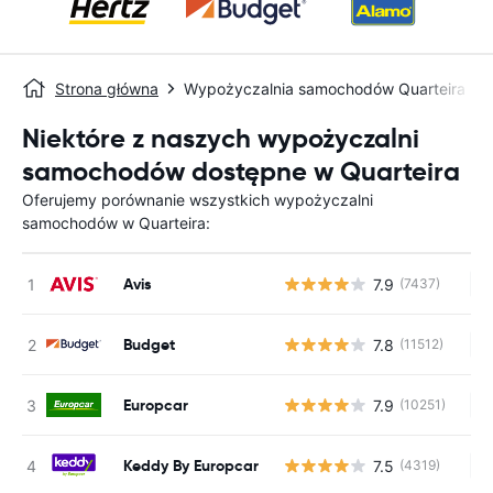
Strona główna
Wypożyczalnia samochodów Quarteira
Niektóre z naszych wypożyczalni
samochodów dostępne w Quarteira
Oferujemy porównanie wszystkich wypożyczalni
samochodów w Quarteira:
Avis
7.9
(7437)
Br
Budget
7.8
(11512)
Br
Europcar
7.9
(10251)
Br
Keddy By Europcar
7.5
(4319)
Br