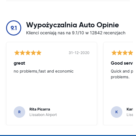
Wypożyczalnia Auto Opinie
9.1
Klienci oceniają nas na 9.1/10 w 12842 recenzjach
31-12-2020
great
Good servic
no problems,fast and economic
Quick and ple
problems.
Rita Picarra
Karl 
R
K
Lissabon Airport
Lissa