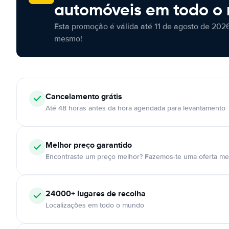
automóveis em todo o
Esta promoção é válida até 11 de agosto de 2026
mesmo!
Cancelamento
grátis
Até 48 horas antes da hora agendada para levantamento
Melhor preço garantido
Encontraste um preço melhor? Fazemos-te uma oferta mel
24000+
lugares de recolha
Localizações em todo o mundo