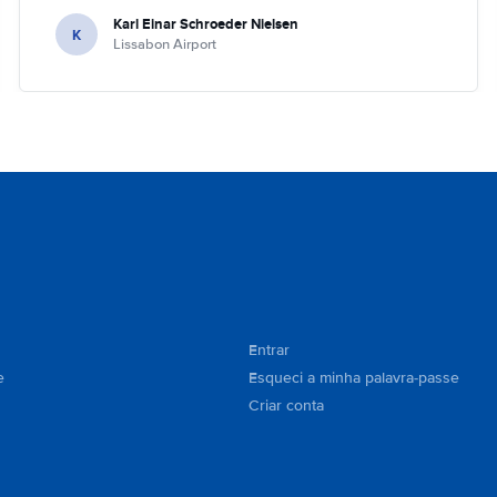
Karl Einar Schroeder Nielsen
K
Lissabon Airport
Entrar
e
Esqueci a minha palavra-passe
Criar conta