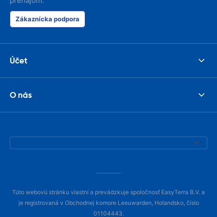
prenájom.
Zákaznícka podpora
Účet
O nás
Túto webovú stránku vlastní a prevádzkuje spoločnosť EasyTerra B.V. a
je registrovaná v Obchodnej komore Leeuwarden, Holandsko, číslo
01104443.