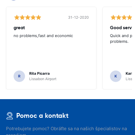
31-12-2020
great
Good servic
no problems,fast and economic
Quick and ple
problems.
Rita Picarra
Karl 
R
K
Lissabon Airport
Lissa
Pomoc a kontakt
Potrebujete pomoc? Obráťte sa na našich špecialistov na