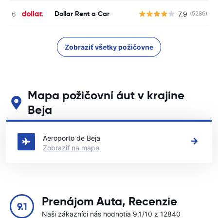
Dollar Rent a Car
7.9
(5286)
Zobraziť všetky požičovne
Mapa požičovní áut v krajine
Beja
Pozrite si naše hlavné požičovne áut v krajine Beja
Aeroporto de Beja
Zobraziť na mape
Prenájom Auta, Recenzie
9.1
Naši zákazníci nás hodnotia 9.1/10 z 12840