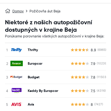
Domov
Požičovňa áut Beja
Niektoré z našich autopožičovní
dostupných v krajine Beja
Ponúkame porovnanie všetkých autopožičovní v krajine Beja:
Thrifty
8.9
(6965)
Europcar
7.9
(10239)
Budget
7.8
(11503)
Keddy By Europcar
7.5
(4316)
Avis
8
(7427)