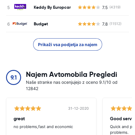
Keddy By Europcar
7.5
(4319)
St
Budget
7.8
(11512)
St
Prikaži vsa podjetja za najem
Najem Avtomobila Pregledi
9.1
Naše stranke nas ocenjujejo z oceno 9.1/10 od
12842
31-12-2020
great
Good servic
no problems,fast and economic
Quick and ple
problems.