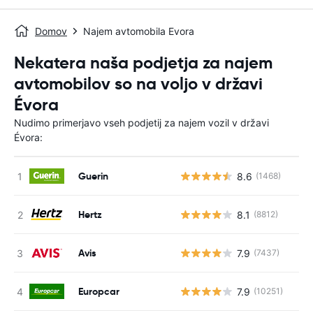
Domov
Najem avtomobila Evora
Nekatera naša podjetja za najem
avtomobilov so na voljo v državi
Évora
Nudimo primerjavo vseh podjetij za najem vozil v državi
Évora:
Guerin
8.6
(1468)
St
Hertz
8.1
(8812)
St
Avis
7.9
(7437)
St
Europcar
7.9
(10251)
St