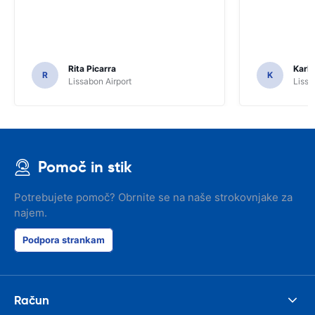
Rita Picarra
Karl 
R
K
Lissabon Airport
Lissa
Pomoč in stik
Potrebujete pomoč? Obrnite se na naše strokovnjake za
najem.
Podpora strankam
Račun