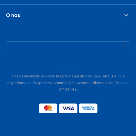
O nas
To spletno mesto je v lasti in upravljanju družbe EasyTerra B.V. in je
registrirano pri Gospodarski zbornici Leeuwarden, Nizozemska, številka
01104443.