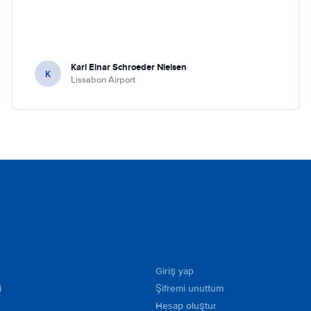
Karl Einar Schroeder Nielsen
K
Lissabon Airport
Giriş yap
i
Şifremi unuttum
Hesap oluştur