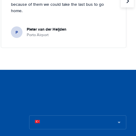
because of them we could take the last bus to go
home.
Pieter van der Heijden
P
Porto Airport