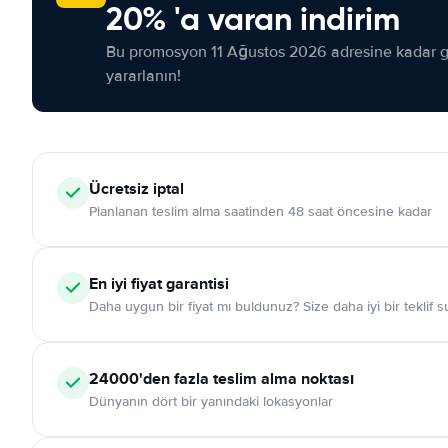
20% 'a varan indirim
Bu promosyon 11 Ağustos 2026 adresine kadar ge
yararlanın!
Ücretsiz iptal
Planlanan teslim alma saatinden 48 saat öncesine kadar
En iyi fiyat garantisi
Daha uygun bir fiyat mı buldunuz? Size daha iyi bir teklif 
24000'den fazla teslim alma noktası
Dünyanın dört bir yanındaki lokasyonlar