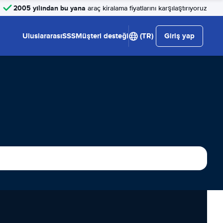
2005 yılından bu yana
araç kiralama fiyatlarını karşılaştırıyoruz
Uluslararası
SSS
Müşteri desteği
(TR)
Giriş yap