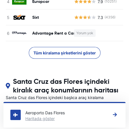
Europcar
7.9
(10251)
Sixt
7.3
(4356)
Advantage Rent a Car
Yorum yok
Tüm kiralama şirketlerini göster
Santa Cruz das Flores içindeki
kiralık araç konumlarının haritası
Santa Cruz das Flores içindeki başlıca araç kiralama
yerlerimizi görün
Aeroporto Das Flores
Haritada göster