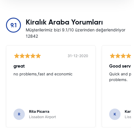
Kiralık Araba Yorumları
9.1
Müşterilerimiz bizi 9.1/10 üzerinden değerlendiriyor
12842
31-12-2020
great
Good servic
no problems,fast and economic
Quick and ple
problems.
Rita Picarra
Karl 
R
K
Lissabon Airport
Lissa