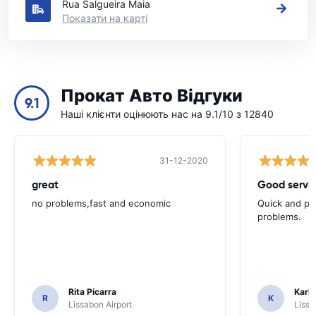
Rua Salgueira Maia
Показати на карті
Прокат Авто Відгуки
9.1
Наші клієнти оцінюють нас на 9.1/10 з 12840
31-12-2020
great
Good servic
no problems,fast and economic
Quick and ple
problems.
Rita Picarra
Karl 
R
K
Lissabon Airport
Lissa