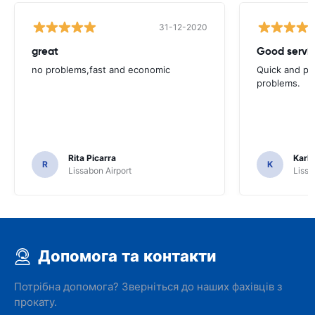
31-12-2020
great
Good servic
no problems,fast and economic
Quick and ple
problems.
Rita Picarra
Karl 
R
K
Lissabon Airport
Lissa
Допомога та контакти
Потрібна допомога? Зверніться до наших фахівців з
прокату.