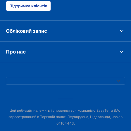
Підтримка клієнтів
Обліковий запис
Про нас
Цей веб-сайт належить і управляється компанією EasyTerra B.V. і
зареєстрований в Торговій палаті Леувардена, Нідерланди, номер
01104443.