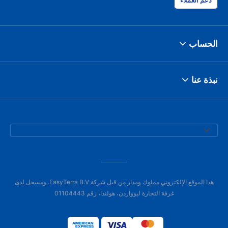
دعم العملاء
الحساب
نبذة عنا
هذا الموقع الإلكتروني مملوك ومدار من قبل شركة EasyTerra B.V. ومسجل لدى
غرفة التجارة ليوواردن، هولندا، رقم 01104443