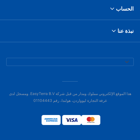
الحساب
نبذة عنا
هذا الموقع الإلكتروني مملوك ومدار من قبل شركة EasyTerra B.V. ومسجل لدى
غرفة التجارة ليوواردن، هولندا، رقم 01104443