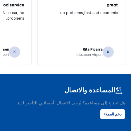
ood service.
great
. Nice car, no
no problems,fast and economic
problems.
ielsen
Rita Picarra
K
R
irport
Lissabon Airport
المساعدة والاتصال
هل تحتاج إلى مساعدة؟ يُرجى الاتصال بأخصائيي التأجير لدينا.
دعم العملاء