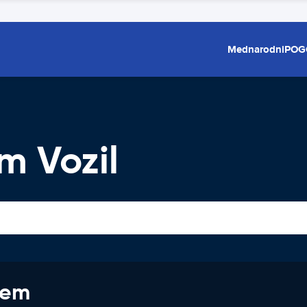
Mednarodni
POG
m Vozil
jem