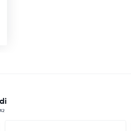
di
842