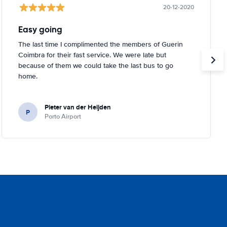
20-12-2020
Easy going
The last time I complimented the members of Guerin
Coimbra for their fast service. We were late but
because of them we could take the last bus to go
home.
Pieter van der Heijden
P
Porto Airport