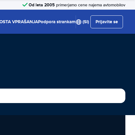
Od leta 2005
primerjamo cene najema avtomobilov
OSTA VPRAŠANJA
Podpora strankam
(SI)
Prijavite se