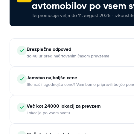
avtomobilov po vsem s
Ta promocija velja do 11. avgust 2026 - izkoristit
Brezplačna odpoved
do 48 ur pred načrtovanim časom prevzema
Jamstvo najboljše cene
Ste našli ugodnejšo ceno? Vam bomo pripravili boljšo pon
Več kot 24000 lokacij za prevzem
Lokacije po vsem svetu