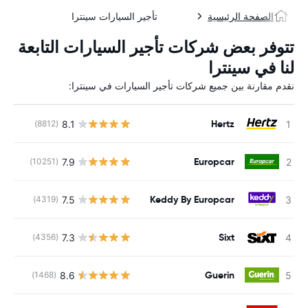
الصفحة الرئيسية
تأجير السيارات سينترا
تتوفر بعض شركات تأجير السيارات التابعة
لنا في سينترا
نقدم مقارنة بين جميع شركات تأجير السيارات في سينترا:
Hertz
8.1
(8812)
ل
Europcar
7.9
(10251)
ل
Keddy By Europcar
7.5
(4319)
ل
Sixt
7.3
(4356)
ل
Guerin
8.6
(1468)
ل