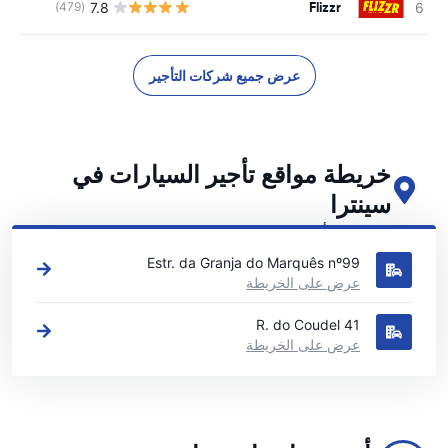
Flizzr
7.8
(479)
ل
عرض جميع شركات التأجير
خريطة مواقع تأجير السيارات في
سينترا
اطلع على مواقع تأجير السيارات الرئيسية لدينا في سينترا
Estr. da Granja do Marquês nº99
عرض على الخريطة
R. do Coudel 41
عرض على الخريطة