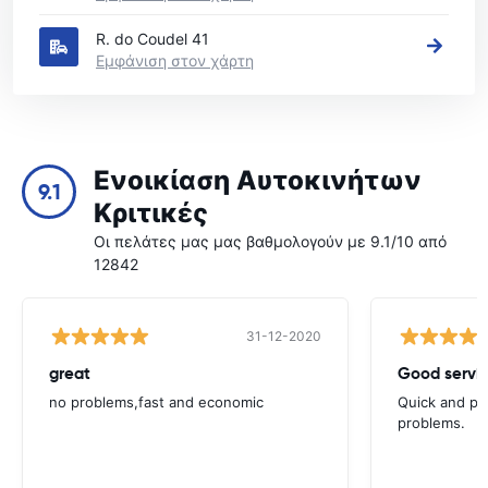
R. do Coudel 41
Εμφάνιση στον χάρτη
Ενοικίαση Αυτοκινήτων
9.1
Κριτικές
Οι πελάτες μας μας βαθμολογούν με 9.1/10 από
12842
31-12-2020
great
Good servic
no problems,fast and economic
Quick and ple
problems.