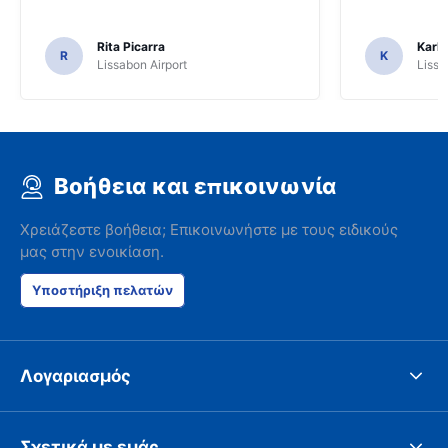
Rita Picarra
Karl 
R
K
Lissabon Airport
Lissa
Βοήθεια και επικοινωνία
Χρειάζεστε βοήθεια; Επικοινωνήστε με τους ειδικούς
μας στην ενοικίαση.
Υποστήριξη πελατών
Λογαριασμός
Σχετικά με εμάς