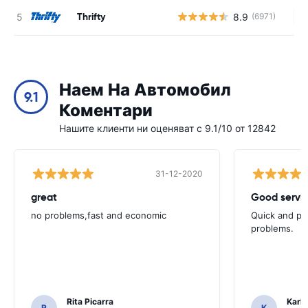
Thrifty
8.9
(6971)
Н
Наем На Автомобил
9.1
Коментари
Нашите клиенти ни оценяват с 9.1/10 от 12842
31-12-2020
great
Good servic
no problems,fast and economic
Quick and ple
problems.
Rita Picarra
Karl 
R
K