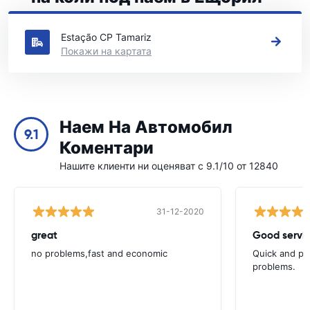
Вижте нашите основни места за коли под наем в Ещорил
Estação CP Tamariz
Покажи на картата
Наем На Автомобил
9.1
Коментари
Нашите клиенти ни оценяват с 9.1/10 от 12840
31-12-2020
great
Good servic
no problems,fast and economic
Quick and ple
problems.