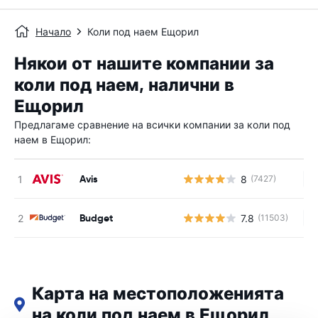
Начало
Коли под наем Ещорил
Някои от нашите компании за
коли под наем, налични в
Ещорил
Предлагаме сравнение на всички компании за коли под
наем в Ещорил:
Avis
8
(7427)
Н
Budget
7.8
(11503)
Н
Карта на местоположенията
на коли под наем в Ещорил