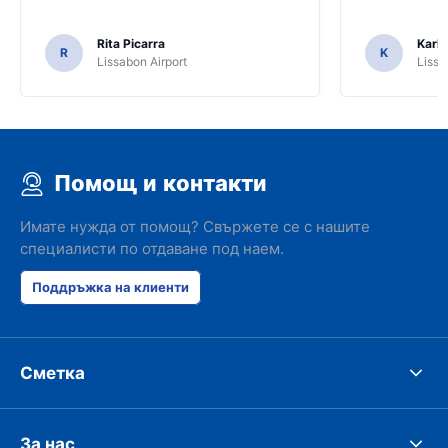
Rita Picarra
Karl 
R
K
Lissabon Airport
Lissa
Помощ и контакти
Имате нужда от помощ? Свържете се с нашите
специалисти по отдаване под наем.
Поддръжка на клиенти
Сметка
За нас