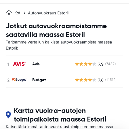
Koti
Autonvuokraus Estoril
Jotkut autovuokraamoistamme
saatavilla maassa Estoril
Tarjoamme vertailun kaikista autovuokraamoista maassa
Estoril:
Avis
7.9
(7437)
Ei
Budget
7.8
(11512)
Ei
Kartta vuokra-autojen
toimipaikoista maassa Estoril
Katso tärkeimmät autonvuokraustoimipisteemme maassa