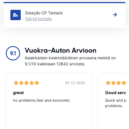
Estoril
Estação CP Tamariz
Näytä kartalla
Vuokra-Auton Arvioon
9.1
Asiakkaiden keskimääräinen arvosana meistä on
9.1/10 kaikkiaan 12842 arviosta
31-12-2020
great
Good servic
no problems,fast and economic
Quick and ple
problems.