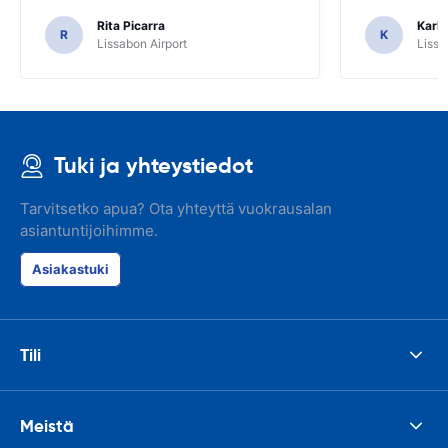
Rita Picarra
Karl 
R
K
Lissabon Airport
Lissa
Tuki ja yhteystiedot
Tarvitsetko apua? Ota yhteyttä vuokrausalan
asiantuntijoihimme.
Asiakastuki
Tili
Meistä