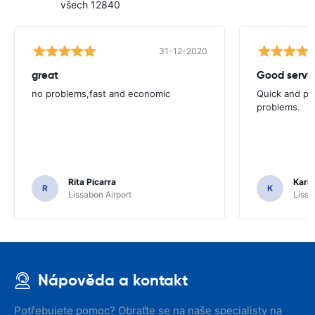
všech 12840
31-12-2020
great
Good servic
no problems,fast and economic
Quick and ple
problems.
Rita Picarra
Karl 
R
K
Lissabon Airport
Lissa
Nápověda a kontakt
Potřebujete pomoc? Obraťte se na naše specialisty na