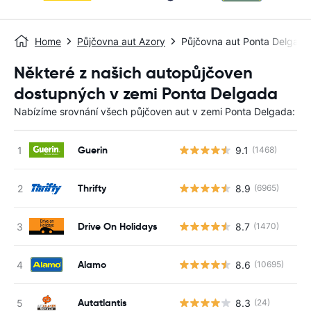
Home
Půjčovna aut Azory
Půjčovna aut Ponta Delgada
Některé z našich autopůjčoven
dostupných v zemi Ponta Delgada
Nabízíme srovnání všech půjčoven aut v zemi Ponta Delgada:
Guerin
9.1
(1468)
Thrifty
8.9
(6965)
Drive On Holidays
8.7
(1470)
Alamo
8.6
(10695)
Autatlantis
8.3
(24)