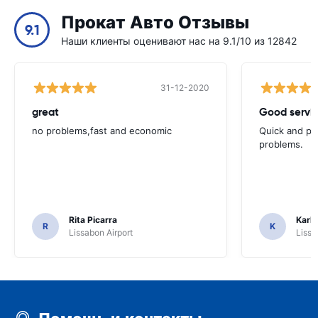
Прокат Авто Отзывы
9.1
Наши клиенты оценивают нас на 9.1/10 из 12842
31-12-2020
great
Good servic
no problems,fast and economic
Quick and ple
problems.
Rita Picarra
Karl 
R
K
Lissabon Airport
Lissa