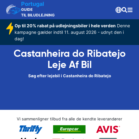
Portugal
GUIDE
TIL BILUDLEJNING
Op til 20% rabat på udlejningsbiler i hele verden
Denne
kampagne gælder indtil 11. august 2026 - udnyt den i
dag!
Castanheira do Ribatejo
Leje Af Bil
Søg efter lejebil i Castanheira do Ribatejo
Vi sammenligner tilbud fra alle de kendte leverandører