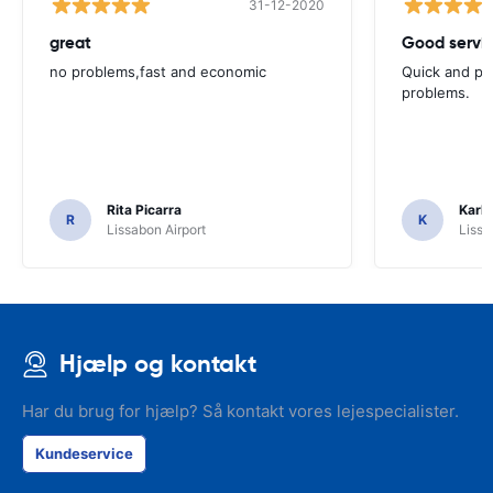
31-12-2020
great
Good servic
no problems,fast and economic
Quick and ple
problems.
Rita Picarra
Karl 
R
K
Lissabon Airport
Lissa
Hjælp og kontakt
Har du brug for hjælp? Så kontakt vores lejespecialister.
Kundeservice