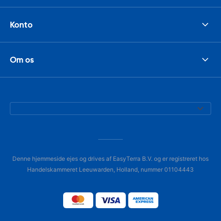
Konto
Om os
Denne hjemmeside ejes og drives af EasyTerra B.V. og er registreret hos
Handelskammeret Leeuwarden, Holland, nummer 01104443