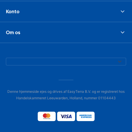
Konto
Om os
Denne hjemmeside ejes og drives af EasyTerra B.V. og er registreret hos
Handelskammeret Leeuwarden, Holland, nummer 01104443