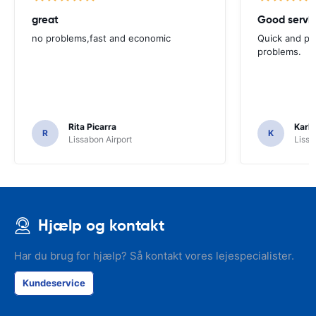
great
Good servic
no problems,fast and economic
Quick and ple
problems.
Rita Picarra
Karl 
R
K
Lissabon Airport
Lissa
Hjælp og kontakt
Har du brug for hjælp? Så kontakt vores lejespecialister.
Kundeservice