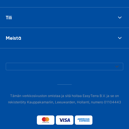
Tili
Meistä
Tämän verkkosivuston omistaa ja sitä hoitaa EasyTerra B.V. ja se on
rekisteröity Kauppakamariin, Leeuwarden, Hollanti, numero 01104443