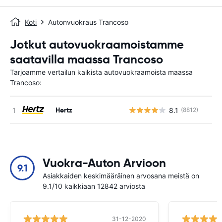
Koti
Autonvuokraus Trancoso
Jotkut autovuokraamoistamme
saatavilla maassa Trancoso
Tarjoamme vertailun kaikista autovuokraamoista maassa
Trancoso:
Hertz
8.1
(8812)
Ei
Vuokra-Auton Arvioon
9.1
Asiakkaiden keskimääräinen arvosana meistä on
9.1/10 kaikkiaan 12842 arviosta
31-12-2020