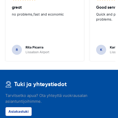
great
Good servic
no problems,fast and economic
Quick and ple
problems.
Rita Picarra
Karl 
R
K
Lissabon Airport
Lissa
Tuki ja yhteystiedot
Tarvitsetko apua? Ota yhteyttä vuokrausalan
asiantuntijoihimme.
Asiakastuki