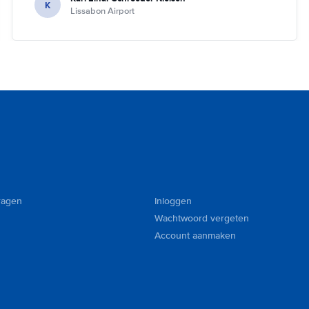
K
Lissabon Airport
ragen
Inloggen
Wachtwoord vergeten
Account aanmaken