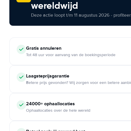
wereldwijd
Deze actie loopt t/m 11 augustus 2026 - profite
Gratis annuleren
Tot 48 uur voor aanvang van de boekingsperiode
Laagsteprijsgarantie
Betere prijs gevonden? Wij zorgen voor een betere aanb
24000+ ophaallocaties
Ophaallocaties over de hele wereld